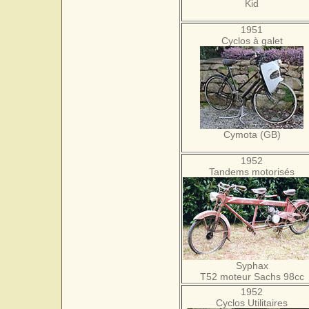
Kid
1951
Cyclos à galet
Cymota (GB)
1952
Tandems motorisés
Syphax
T52 moteur Sachs 98cc
1952
Cyclos Utilitaires