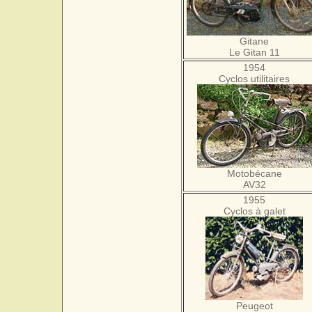
Gitane
Le Gitan 11
1954
Cyclos utilitaires
Motobécane
AV32
1955
Cyclos à galet
Peugeot