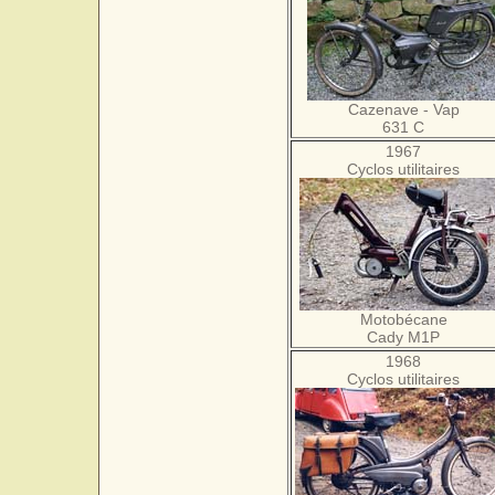
Cazenave - Vap
631 C
1967
Cyclos utilitaires
Motobécane
Cady M1P
1968
Cyclos utilitaires