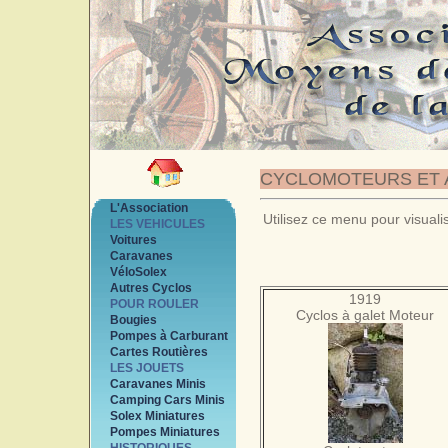
CYCLOMOTEURS ET 
L'Association
Utilisez ce menu pour visuali
LES VEHICULES
Voitures
Caravanes
VéloSolex
Autres Cyclos
1919
POUR ROULER
Cyclos à galet Moteur
Bougies
Pompes à Carburant
Cartes Routières
LES JOUETS
Caravanes Minis
Camping Cars Minis
Solex Miniatures
Pompes Miniatures