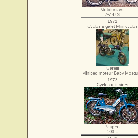
Motobécane
AV 42S
1972
Cyclos à galet Mini cyclos
Garelli
Miniped moteur Baby Mosqu
1972
Cyclos utilitaires
Peugeot
103 L