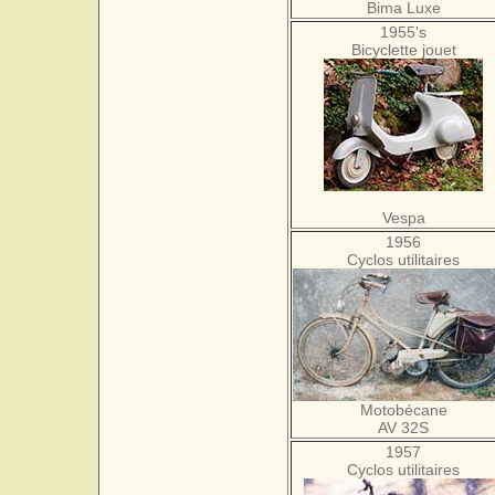
Bima Luxe
1955's
Bicyclette jouet
Vespa
1956
Cyclos utilitaires
Motobécane
AV 32S
1957
Cyclos utilitaires