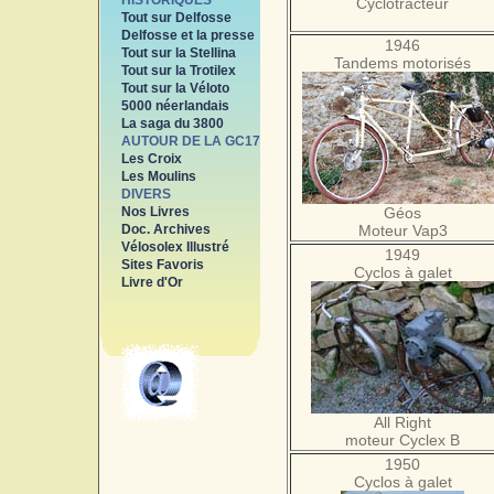
HISTORIQUES
Cyclotracteur
Tout sur Delfosse
Delfosse et la presse
1946
Tout sur la Stellina
Tandems motorisés
Tout sur la Trotilex
Tout sur la Véloto
5000 néerlandais
La saga du 3800
AUTOUR DE LA GC17
Les Croix
Les Moulins
DIVERS
Nos Livres
Géos
Doc. Archives
Moteur Vap3
Vélosolex Illustré
1949
Sites Favoris
Cyclos à galet
Livre d'Or
All Right
moteur Cyclex B
1950
Cyclos à galet