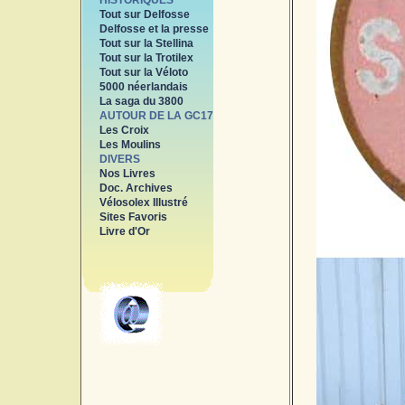
HISTORIQUES
Tout sur Delfosse
Delfosse et la presse
Tout sur la Stellina
Tout sur la Trotilex
Tout sur la Véloto
5000 néerlandais
La saga du 3800
AUTOUR DE LA GC17
Les Croix
Les Moulins
DIVERS
Nos Livres
Doc. Archives
Vélosolex Illustré
Sites Favoris
Livre d'Or