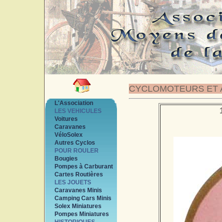
CYCLOMOTEURS ET 
L'Association
LES VEHICULES
Voitures
Caravanes
VéloSolex
Autres Cyclos
POUR ROULER
Bougies
Pompes à Carburant
Cartes Routières
LES JOUETS
Caravanes Minis
Camping Cars Minis
Solex Miniatures
Pompes Miniatures