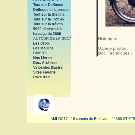
HISTORIQUES
Tout sur Delfosse
Delfosse et la presse
Tout sur la Stellina
Tout sur la Trotilex
Tout sur la Véloto
5000 néerlandais
La saga du 3800
Historique :
AUTOUR DE LA GC17
Les Croix
Galerie photos :
Les Moulins
Doc. Techniques :
DIVERS
Nos Livres
Doc. Archives
Vélosolex Illustré
Sites Favoris
Livre d'Or
AMLGC17 - 16 chemin de Bellevue - 44360 ST ET