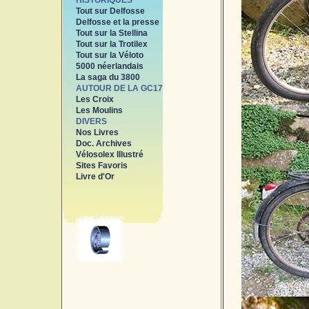
HISTORIQUES
Tout sur Delfosse
Delfosse et la presse
Tout sur la Stellina
Tout sur la Trotilex
Tout sur la Véloto
5000 néerlandais
La saga du 3800
AUTOUR DE LA GC17
Les Croix
Les Moulins
DIVERS
Nos Livres
Doc. Archives
Vélosolex Illustré
Sites Favoris
Livre d'Or