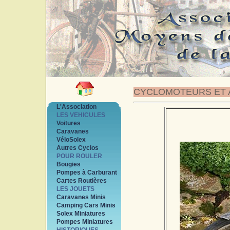
CYCLOMOTEURS ET 
L'Association
LES VEHICULES
Voitures
Caravanes
VéloSolex
Autres Cyclos
POUR ROULER
Bougies
Pompes à Carburant
Cartes Routières
LES JOUETS
Caravanes Minis
Camping Cars Minis
Solex Miniatures
Pompes Miniatures