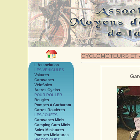
CYCLOMOTEURS ET 
L'Association
LES VEHICULES
Voitures
Gare
Caravanes
VéloSolex
Autres Cyclos
POUR ROULER
Bougies
Pompes à Carburant
Cartes Routières
LES JOUETS
Caravanes Minis
Camping Cars Minis
Solex Miniatures
Pompes Miniatures