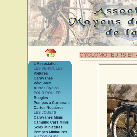
CYCLOMOTEURS ET 
L'Association
LES VEHICULES
Voitures
Caravanes
VéloSolex
Autres Cyclos
POUR ROULER
Bougies
Pompes à Carburant
Cartes Routières
LES JOUETS
Caravanes Minis
Camping Cars Minis
Solex Miniatures
Pompes Miniatures