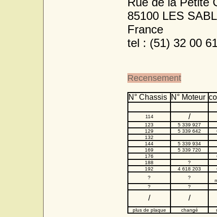
Rue de la Petite 
85100 LES SAB
France
tel : (51) 32 00 6
Recensement
N° Chassis
N° Moteur
co
/
114
123
5 339 927
129
5 339 642
132
144
5 339 934
169
5 339 720
176
188
?
192
4 618 203
?
?
m
?
?
/
/
plus de plaque
changé