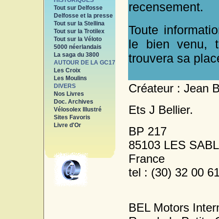
HISTORIQUES
recensement.
Tout sur Delfosse
Delfosse et la presse
Tout sur la Stellina
Toute informat
Tout sur la Trotilex
Tout sur la Véloto
le bien venu, 
5000 néerlandais
La saga du 3800
trouvera sa plac
AUTOUR DE LA GC17
Les Croix
Les Moulins
Créateur : Jean Be
DIVERS
Nos Livres
Doc. Archives
Ets J Bellier.
Vélosolex Illustré
Sites Favoris
Livre d'Or
BP 217
85103 LES SAB
France
tel : (30) 32 00 6
BEL Motors Intern