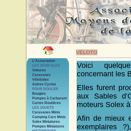
VELOTO
L'Association
Voici quelqu
LES VEHICULES
Voitures
concernant les B
Caravanes
VéloSolex
Autres Cyclos
Elles furent pr
POUR ROULER
Bougies
aux Sables d'O
Pompes à Carburant
moteurs Solex à 
Cartes Routières
LES JOUETS
Caravanes Minis
Afin de mieux e
Camping Cars Minis
Solex Miniatures
exemplaires ?)
Pompes Miniatures