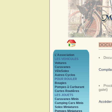
DOCU
L'Association
Docum
LES VEHICULES
Voitures
Caravanes
Compilat
VéloSolex
Autres Cyclos
POUR ROULER
Bougies
Procé
Pompes à Carburant
galet)
Cartes Routières
LES JOUETS
Caravanes Minis
Accéder
Camping Cars Minis
Solex Miniatures
Pompes Miniatures