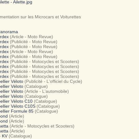
lette - Ailette.jpg
entation sur les Microcars et Voiturettes
Panorama
Ardex
(Article - Moto Revue)
Ardex
(Publicité - Moto Revue)
Ardex
(Publicité - Moto Revue)
Ardex
(Article - Moto Revue)
Ardex
(Publicité - Moto Revue)
Ardex
(Publicité - Motocycles et Scooters)
Ardex
(Publicité - Motocycles et Scooters)
Ardex
(Publicité - Motocycles et Scooters)
Ardex
(Publicité - Motocycles et Scooters)
ellier Véloto
(Publicité - L'officiel du Cycle)
ellier Véloto
(Catalogue)
ellier Véloto
(Article - L'automobile)
ellier Véloto
(Catalogue)
ellier Véloto C10
(Catalogue)
ellier Véloto C10S
(Catalogue)
ellier Formule 85
(Catalogue)
Bond
(Article)
Bond
(Article)
setta
(Article - Motocycles et Scooters)
setta
(Article)
 - KV
(Catalogue)