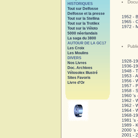
Docu
HISTORIQUES
Tout sur Delfosse
Delfosse et la presse
1952 - B
Tout sur la Stellina
1965 - C
Tout sur la Trotilex
1972 - 
Tout sur la Véloto
5000 néerlandais
La saga du 3800
AUTOUR DE LA GC17
Publi
Les Croix
Les Moulins
DIVERS
1928-19
Nos Livres
1936-19
Doc. Archives
1948 - T
Vélosolex Illustré
1953 - 
Sites Favoris
1956 - W
Livre d'Or
1957 - 
1958 - S
1960 's
1962 - W
1962 - W
1964 - W
1968-197
1981 's
1989 - 
2000 's -
2001 - 