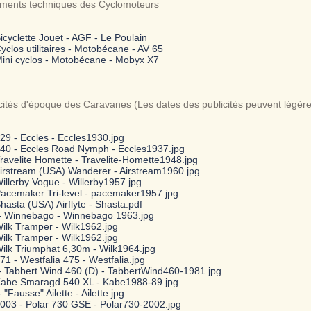
ments techniques des Cyclomoteurs
icyclette Jouet - AGF - Le Poulain
yclos utilitaires - Motobécane - AV 65
Mini cyclos - Motobécane - Mobyx X7
cités d'époque des Caravanes (Les dates des publicités peuvent légère
29 - Eccles - Eccles1930.jpg
40 - Eccles Road Nymph - Eccles1937.jpg
ravelite Homette - Travelite-Homette1948.jpg
Airstream (USA) Wanderer - Airstream1960.jpg
illerby Vogue - Willerby1957.jpg
Pacemaker Tri-level - pacemaker1957.jpg
hasta (USA) Airflyte - Shasta.pdf
 - Winnebago - Winnebago 1963.jpg
ilk Tramper - Wilk1962.jpg
ilk Tramper - Wilk1962.jpg
ilk Triumphat 6,30m - Wilk1964.jpg
1 - Westfalia 475 - Westfalia.jpg
 - Tabbert Wind 460 (D) - TabbertWind460-1981.jpg
Kabe Smaragd 540 XL - Kabe1988-89.jpg
 "Fausse" Ailette - Ailette.jpg
2003 - Polar 730 GSE - Polar730-2002.jpg