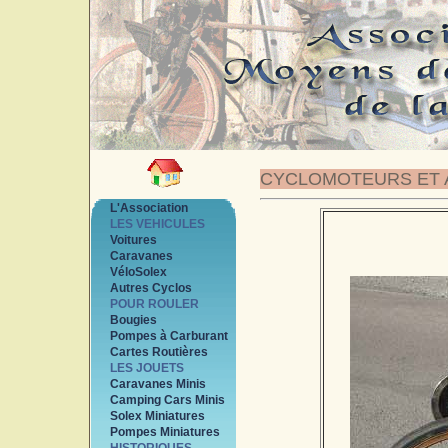
CYCLOMOTEURS ET 
L'Association
LES VEHICULES
Voitures
Caravanes
VéloSolex
Autres Cyclos
POUR ROULER
Bougies
Pompes à Carburant
Cartes Routières
LES JOUETS
Caravanes Minis
Camping Cars Minis
Solex Miniatures
Pompes Miniatures