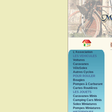
L'Association
LES VEHICULES
Voitures
Caravanes
VéloSolex
Autres Cyclos
POUR ROULER
Bougies
Pompes à Carburant
Cartes Routières
LES JOUETS
Caravanes Minis
Camping Cars Minis
Solex Miniatures
Pompes Miniatures