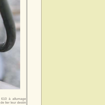
p 610 à allumage
 lier leur destin