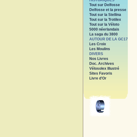
HISTORIQUES
Tout sur Delfosse
Delfosse et la presse
Tout sur la Stellina
Tout sur la Trotilex
Tout sur la Véloto
5000 néerlandais
La saga du 3800
AUTOUR DE LA GC17
Les Croix
Les Moulins
DIVERS
Nos Livres
Doc. Archives
Vélosolex Illustré
Sites Favoris
Livre d'Or