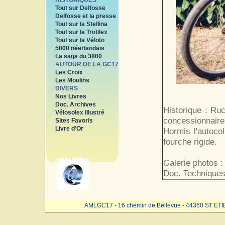
HISTORIQUES
Tout sur Delfosse
Delfosse et la presse
Tout sur la Stellina
Tout sur la Trotilex
Tout sur la Véloto
5000 néerlandais
La saga du 3800
AUTOUR DE LA GC17
Les Croix
Les Moulins
DIVERS
Nos Livres
Doc. Archives
Historique : Ru
Vélosolex Illustré
concessionnaire
Sites Favoris
Livre d'Or
Hormis l'autoco
fourche rigide.
Galerie photos :
Doc. Techniques
AMLGC17 - 16 chemin de Bellevue - 44360 ST ET