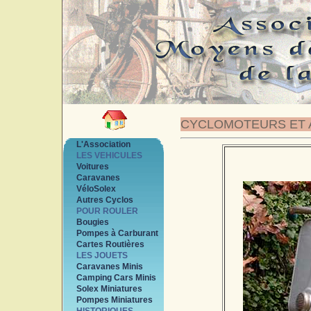
CYCLOMOTEURS ET 
L'Association
LES VEHICULES
Voitures
Caravanes
VéloSolex
Autres Cyclos
POUR ROULER
Bougies
Pompes à Carburant
Cartes Routières
LES JOUETS
Caravanes Minis
Camping Cars Minis
Solex Miniatures
Pompes Miniatures