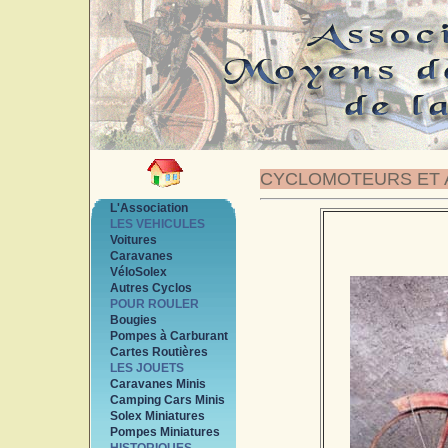
CYCLOMOTEURS ET 
L'Association
LES VEHICULES
Voitures
Caravanes
VéloSolex
Autres Cyclos
POUR ROULER
Bougies
Pompes à Carburant
Cartes Routières
LES JOUETS
Caravanes Minis
Camping Cars Minis
Solex Miniatures
Pompes Miniatures