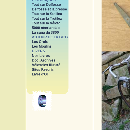
HISTORIQUES
Tout sur Delfosse
Delfosse et la presse
Tout sur la Stellina
Tout sur la Trotilex
Tout sur la Véloto
5000 néerlandais
La saga du 3800
AUTOUR DE LA GC17
Les Croix
Les Moulins
DIVERS
Nos Livres
Doc. Archives
Vélosolex Illustré
Sites Favoris
Livre d'Or