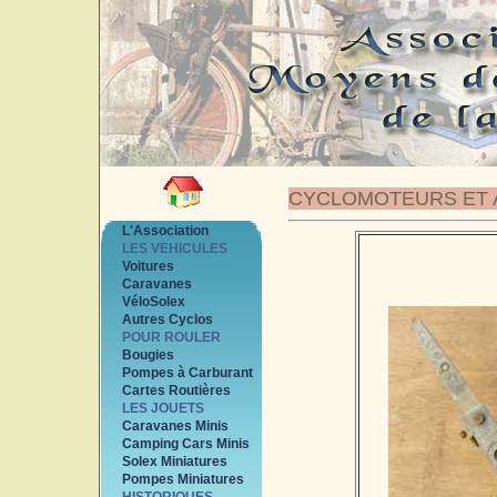
CYCLOMOTEURS ET 
L'Association
LES VEHICULES
Voitures
Caravanes
VéloSolex
Autres Cyclos
POUR ROULER
Bougies
Pompes à Carburant
Cartes Routières
LES JOUETS
Caravanes Minis
Camping Cars Minis
Solex Miniatures
Pompes Miniatures