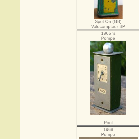
Spot On (GB)
Volucompteur BP
1965 's
Pompe
Pool
1968
Pompe