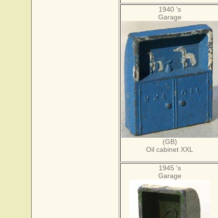
1940 's
Garage
(GB)
Oil cabinet XXL
1945 's
Garage