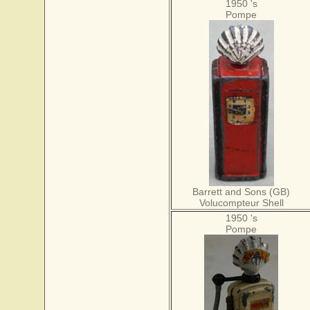
1950 's
Pompe
Barrett and Sons (GB)
Volucompteur Shell
1950 's
Pompe