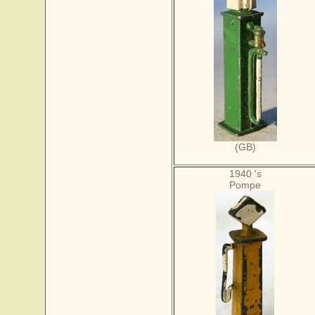
(GB)
1940 's
Pompe