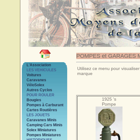
POMPES et GARAGES 
L'Association
Utilisez ce menu pour visualiser
LES VEHICULES
marque
Voitures
Caravanes
VéloSolex
Autres Cyclos
POUR ROULER
1925 's
Bougies
Pompe
Pompes à Carburant
Cartes Routières
LES JOUETS
Caravanes Minis
Camping Cars Minis
Solex Miniatures
Pompes Miniatures