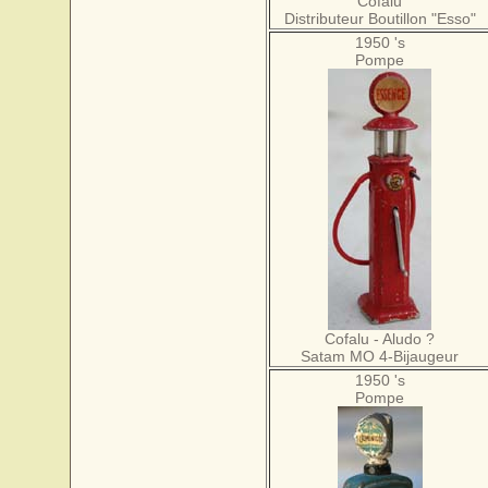
Cofalu
Distributeur Boutillon "Esso"
1950 's
Pompe
Cofalu - Aludo ?
Satam MO 4-Bijaugeur
1950 's
Pompe