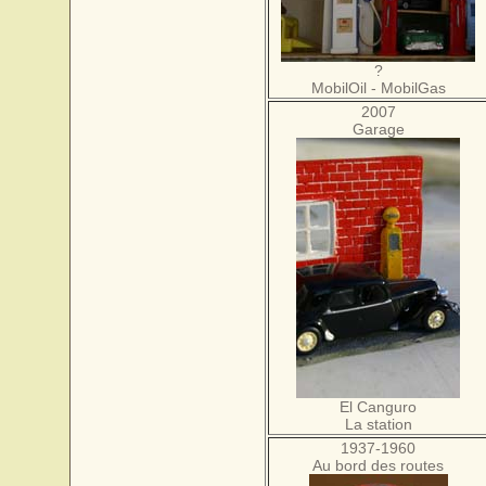
?
MobilOil - MobilGas
2007
Garage
El Canguro
La station
1937-1960
Au bord des routes