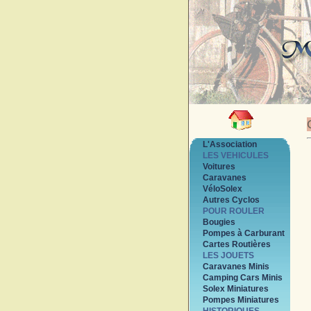
L'Association
LES VEHICULES
Voitures
Caravanes
VéloSolex
Autres Cyclos
POUR ROULER
Bougies
Pompes à Carburant
Cartes Routières
LES JOUETS
Caravanes Minis
Camping Cars Minis
Solex Miniatures
Pompes Miniatures