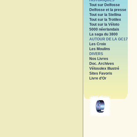
HISTORIQUES
Tout sur Delfosse
Delfosse et la presse
Tout sur la Stellina
Tout sur la Trotilex
Tout sur la Véloto
5000 néerlandais
La saga du 3800
AUTOUR DE LA GC17
Les Croix
Les Moulins
DIVERS
Nos Livres
Doc. Archives
Vélosolex Illustré
Sites Favoris
Livre d'Or