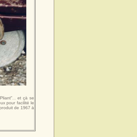
liant"... et çà se
x pour facilité le
 produit de 1967 à