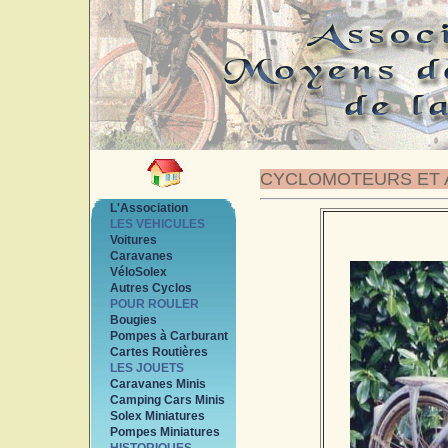
CYCLOMOTEURS ET 
L'Association
LES VEHICULES
Voitures
Caravanes
VéloSolex
Autres Cyclos
POUR ROULER
Bougies
Pompes à Carburant
Cartes Routières
LES JOUETS
Caravanes Minis
Camping Cars Minis
Solex Miniatures
Pompes Miniatures