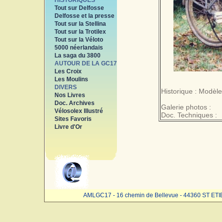
HISTORIQUES
Tout sur Delfosse
Delfosse et la presse
Tout sur la Stellina
Tout sur la Trotilex
Tout sur la Véloto
5000 néerlandais
La saga du 3800
AUTOUR DE LA GC17
Les Croix
Les Moulins
DIVERS
Historique : Modèl
Nos Livres
Doc. Archives
Galerie photos :
Vélosolex Illustré
Doc. Techniques :
Sites Favoris
Livre d'Or
AMLGC17 - 16 chemin de Bellevue - 44360 ST ET