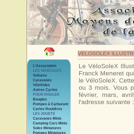
VELOSOLEX ILLUSTR
Le VéloSoleX Illust
L'Association
LES VEHICULES
Franck Meneret qui 
Voitures
le VéloSoleX. Cette
Caravanes
VéloSolex
ou 3 mois. Vous p
Autres Cyclos
février, mars, av
POUR ROULER
Bougies
l'adresse suivante 
Pompes à Carburant
Cartes Routières
LES JOUETS
Caravanes Minis
Camping Cars Minis
Solex Miniatures
Pompes Miniatures