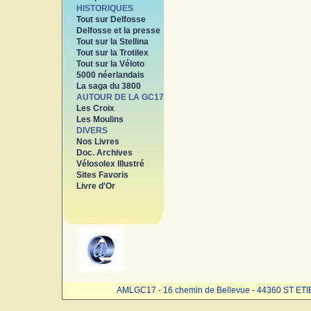
HISTORIQUES
Tout sur Delfosse
Delfosse et la presse
Tout sur la Stellina
Tout sur la Trotilex
Tout sur la Véloto
5000 néerlandais
La saga du 3800
AUTOUR DE LA GC17
Les Croix
Les Moulins
DIVERS
Nos Livres
Doc. Archives
Vélosolex Illustré
Sites Favoris
Livre d'Or
AMLGC17 - 16 chemin de Bellevue - 44360 ST ET