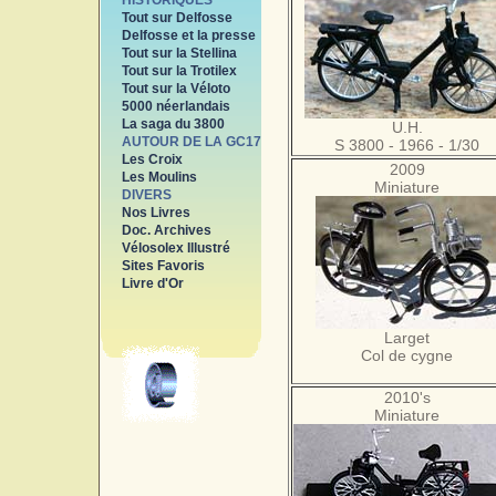
HISTORIQUES
Tout sur Delfosse
Delfosse et la presse
Tout sur la Stellina
Tout sur la Trotilex
Tout sur la Véloto
5000 néerlandais
La saga du 3800
U.H.
AUTOUR DE LA GC17
S 3800 - 1966 - 1/30
Les Croix
2009
Les Moulins
Miniature
DIVERS
Nos Livres
Doc. Archives
Vélosolex Illustré
Sites Favoris
Livre d'Or
Larget
Col de cygne
2010's
Miniature