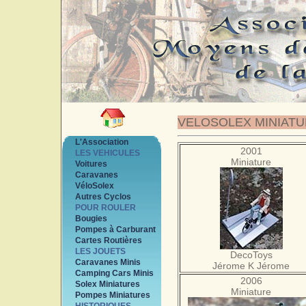
VELOSOLEX MINIAT
L'Association
2001
LES VEHICULES
Miniature
Voitures
Caravanes
VéloSolex
Autres Cyclos
POUR ROULER
Bougies
Pompes à Carburant
Cartes Routières
LES JOUETS
DecoToys
Caravanes Minis
Jérome K Jérome
Camping Cars Minis
2006
Solex Miniatures
Miniature
Pompes Miniatures