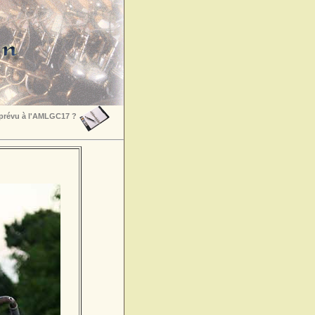
 prévu à l'AMLGC17 ?