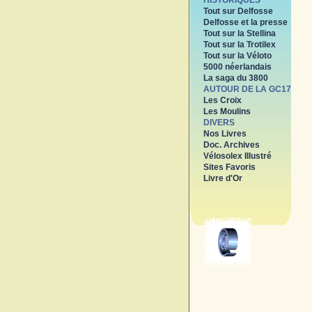
HISTORIQUES
Tout sur Delfosse
Delfosse et la presse
Tout sur la Stellina
Tout sur la Trotilex
Tout sur la Véloto
5000 néerlandais
La saga du 3800
AUTOUR DE LA GC17
Les Croix
Les Moulins
DIVERS
Nos Livres
Doc. Archives
Vélosolex Illustré
Sites Favoris
Livre d'Or