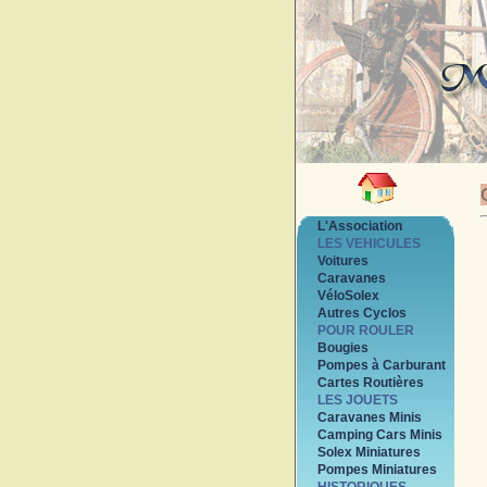
L'Association
LES VEHICULES
Voitures
Caravanes
VéloSolex
Autres Cyclos
POUR ROULER
Bougies
Pompes à Carburant
Cartes Routières
LES JOUETS
Caravanes Minis
Camping Cars Minis
Solex Miniatures
Pompes Miniatures