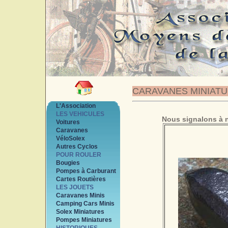
CARAVANES MINIAT
L'Association
LES VEHICULES
Nous signalons à n
Voitures
Caravanes
VéloSolex
Autres Cyclos
POUR ROULER
Bougies
Pompes à Carburant
Cartes Routières
LES JOUETS
Caravanes Minis
Camping Cars Minis
Solex Miniatures
Pompes Miniatures