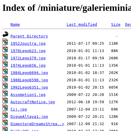
Index of /miniature/galeriemini
Name
Last modified
Size
De
Parent Directory
1952Joustra.jpg
1970Lego623.jpg
1972Lego379.jpg
1974Lego656.jpg
1984Lego6694.jpg
1988Lego6590.jpg
1992Lego6351.jpg
Assomption1.jpg
AutocraftNotice.jpg
Cij.jpg
DigueAltaya1.jpg
DimestoreDreamsStrea..>