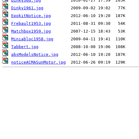
Dinky30G.jpg
Dinky1961.jpg
EpokitNotice.jpg
Frebault1953.jpg
Matchbox1959.jpg
Miniabloc1958.jpg
Tabbert.jpg
absModelsNotice.jpg
noticeACMASunMotor.jpg