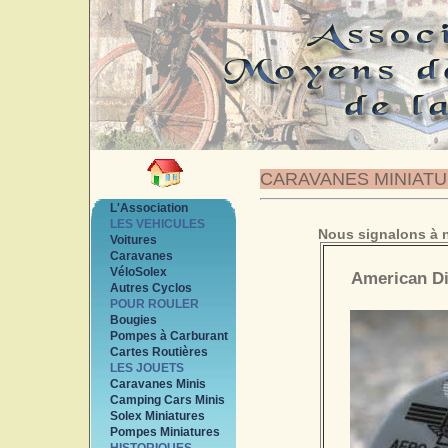
CARAVANES MINIAT
L'Association
LES VEHICULES
Nous signalons à n
Voitures
Caravanes
VéloSolex
American Di
Autres Cyclos
POUR ROULER
Bougies
Pompes à Carburant
Cartes Routières
LES JOUETS
Caravanes Minis
Camping Cars Minis
Solex Miniatures
Pompes Miniatures