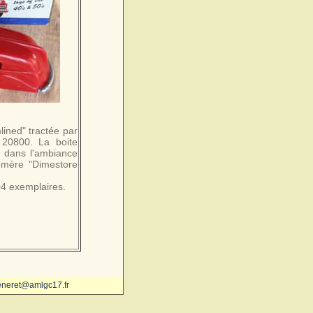
lined" tractée par
 20800. La boite
t dans l'ambiance
émère "Dimestore
04 exemplaires.
eneret@amlgc17.fr