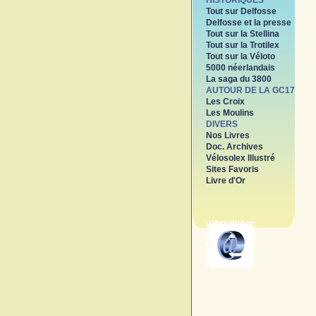
HISTORIQUES
Tout sur Delfosse
Delfosse et la presse
Tout sur la Stellina
Tout sur la Trotilex
Tout sur la Véloto
5000 néerlandais
La saga du 3800
AUTOUR DE LA GC17
Les Croix
Les Moulins
DIVERS
Nos Livres
Doc. Archives
Vélosolex Illustré
Sites Favoris
Livre d'Or