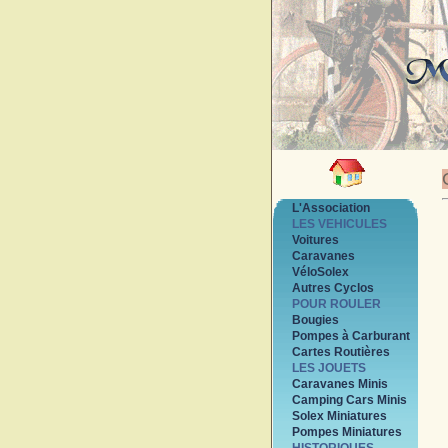
L'Association
LES VEHICULES
Voitures
Caravanes
VéloSolex
Autres Cyclos
POUR ROULER
Bougies
Pompes à Carburant
Cartes Routières
LES JOUETS
Caravanes Minis
Camping Cars Minis
Solex Miniatures
Pompes Miniatures