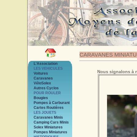
CARAVANES MINIAT
L'Association
LES VEHICULES
Nous signalons à n
Voitures
Caravanes
VéloSolex
Autres Cyclos
POUR ROULER
Bougies
Pompes à Carburant
Cartes Routières
LES JOUETS
Caravanes Minis
Camping Cars Minis
Solex Miniatures
Pompes Miniatures