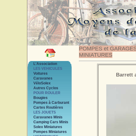
POMPES et GARAGE
MINIATURES
L'Association
LES VEHICULES
Voitures
Barrett
Caravanes
VéloSolex
Autres Cyclos
POUR ROULER
Bougies
Pompes à Carburant
Cartes Routières
LES JOUETS
Caravanes Minis
Camping Cars Minis
Solex Miniatures
Pompes Miniatures