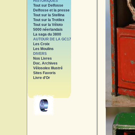
HISTORIQUES
Tout sur Delfosse
Delfosse et la presse
Tout sur la Stellina
Tout sur la Trotilex
Tout sur la Véloto
5000 néerlandais
La saga du 3800
AUTOUR DE LA GC17
Les Croix
Les Moulins
DIVERS
Nos Livres
Doc. Archives
Vélosolex Illustré
Sites Favoris
Livre d'Or