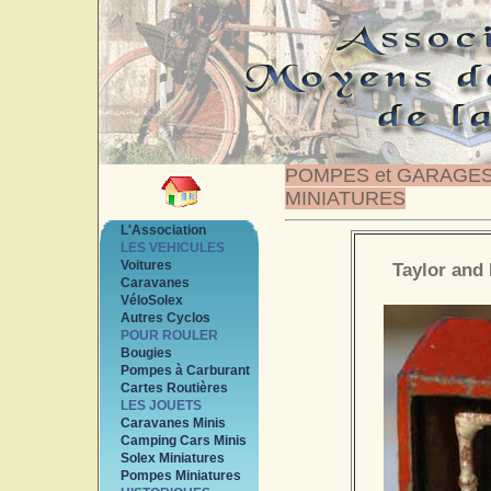
POMPES et GARAGE
MINIATURES
L'Association
LES VEHICULES
Voitures
Taylor and 
Caravanes
VéloSolex
Autres Cyclos
POUR ROULER
Bougies
Pompes à Carburant
Cartes Routières
LES JOUETS
Caravanes Minis
Camping Cars Minis
Solex Miniatures
Pompes Miniatures