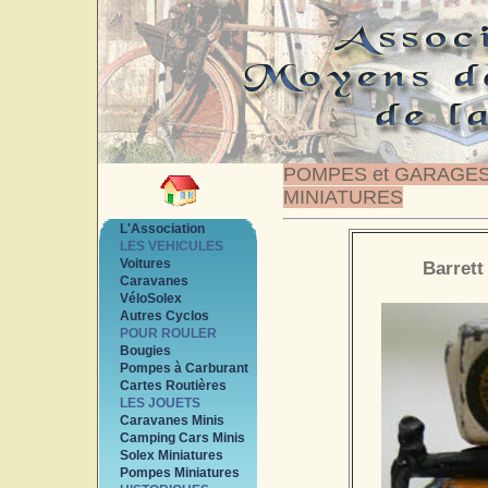
POMPES et GARAGE
MINIATURES
L'Association
LES VEHICULES
Voitures
Barrett
Caravanes
VéloSolex
Autres Cyclos
POUR ROULER
Bougies
Pompes à Carburant
Cartes Routières
LES JOUETS
Caravanes Minis
Camping Cars Minis
Solex Miniatures
Pompes Miniatures