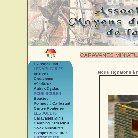
CARAVANES MINIAT
L'Association
LES VEHICULES
Nous signalons à n
Voitures
Caravanes
VéloSolex
Autres Cyclos
POUR ROULER
Bougies
Pompes à Carburant
Cartes Routières
LES JOUETS
Caravanes Minis
Camping Cars Minis
Solex Miniatures
Pompes Miniatures