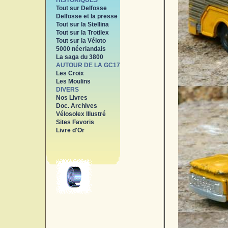
HISTORIQUES
Tout sur Delfosse
Delfosse et la presse
Tout sur la Stellina
Tout sur la Trotilex
Tout sur la Véloto
5000 néerlandais
La saga du 3800
AUTOUR DE LA GC17
Les Croix
Les Moulins
DIVERS
Nos Livres
Doc. Archives
Vélosolex Illustré
Sites Favoris
Livre d'Or