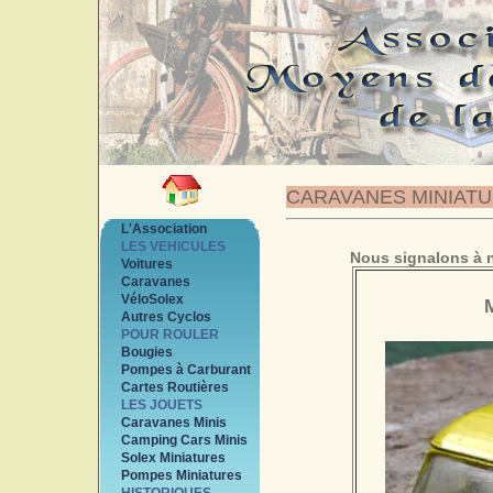
CARAVANES MINIAT
L'Association
LES VEHICULES
Nous signalons à n
Voitures
Caravanes
VéloSolex
Autres Cyclos
POUR ROULER
Bougies
Pompes à Carburant
Cartes Routières
LES JOUETS
Caravanes Minis
Camping Cars Minis
Solex Miniatures
Pompes Miniatures