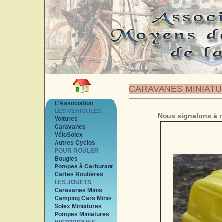
CARAVANES MINIAT
L'Association
LES VEHICULES
Nous signalons à n
Voitures
Caravanes
VéloSolex
Autres Cyclos
POUR ROULER
Bougies
Pompes à Carburant
Cartes Routières
LES JOUETS
Caravanes Minis
Camping Cars Minis
Solex Miniatures
Pompes Miniatures