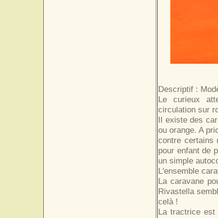
Descriptif : Mod
Le curieux att
circulation sur r
Il existe des ca
ou orange. A pri
contre certains 
pour enfant de p
un simple autoco
L'ensemble carav
La caravane pou
Rivastella semb
celà !
La tractrice es