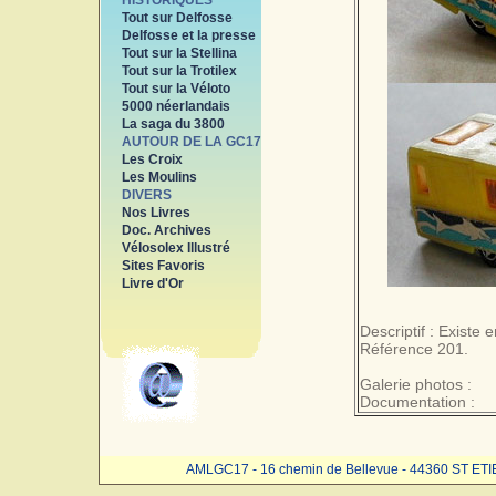
HISTORIQUES
Tout sur Delfosse
Delfosse et la presse
Tout sur la Stellina
Tout sur la Trotilex
Tout sur la Véloto
5000 néerlandais
La saga du 3800
AUTOUR DE LA GC17
Les Croix
Les Moulins
DIVERS
Nos Livres
Doc. Archives
Vélosolex Illustré
Sites Favoris
Livre d'Or
Descriptif : Existe
Référence 201.
Galerie photos :
Documentation :
AMLGC17 - 16 chemin de Bellevue - 44360 ST ET