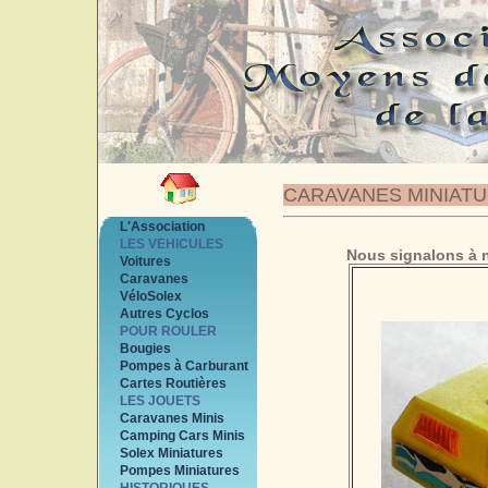
CARAVANES MINIAT
L'Association
LES VEHICULES
Nous signalons à n
Voitures
Caravanes
VéloSolex
Autres Cyclos
POUR ROULER
Bougies
Pompes à Carburant
Cartes Routières
LES JOUETS
Caravanes Minis
Camping Cars Minis
Solex Miniatures
Pompes Miniatures