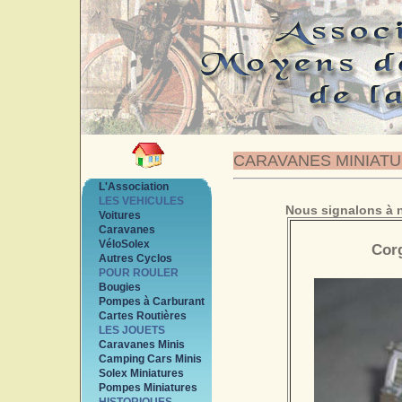
CARAVANES MINIAT
L'Association
LES VEHICULES
Nous signalons à n
Voitures
Caravanes
VéloSolex
Cor
Autres Cyclos
POUR ROULER
Bougies
Pompes à Carburant
Cartes Routières
LES JOUETS
Caravanes Minis
Camping Cars Minis
Solex Miniatures
Pompes Miniatures