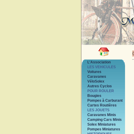
L'Association
LES VEHICULES
Voitures
Caravanes
VéloSolex
Autres Cyclos
POUR ROULER
Bougies
Pompes à Carburant
Cartes Routières
LES JOUETS
Caravanes Minis
Camping Cars Minis
Solex Miniatures
Pompes Miniatures