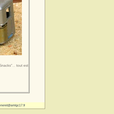
nacks"... tout est
eneret@amlgc17.fr