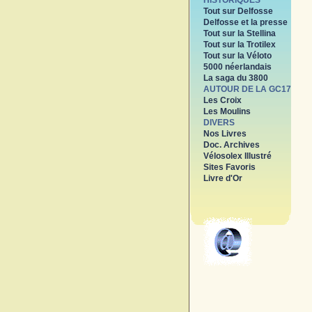
HISTORIQUES
Tout sur Delfosse
Delfosse et la presse
Tout sur la Stellina
Tout sur la Trotilex
Tout sur la Véloto
5000 néerlandais
La saga du 3800
AUTOUR DE LA GC17
Les Croix
Les Moulins
DIVERS
Nos Livres
Doc. Archives
Vélosolex Illustré
Sites Favoris
Livre d'Or