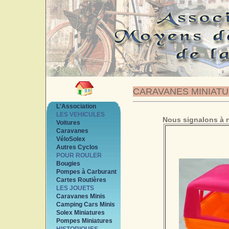
CARAVANES MINIAT
L'Association
LES VEHICULES
Nous signalons à n
Voitures
Caravanes
VéloSolex
Autres Cyclos
POUR ROULER
Bougies
Pompes à Carburant
Cartes Routières
LES JOUETS
Caravanes Minis
Camping Cars Minis
Solex Miniatures
Pompes Miniatures