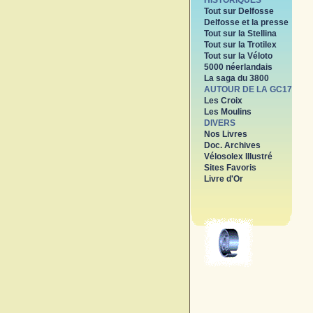
HISTORIQUES
Tout sur Delfosse
Delfosse et la presse
Tout sur la Stellina
Tout sur la Trotilex
Tout sur la Véloto
5000 néerlandais
La saga du 3800
AUTOUR DE LA GC17
Les Croix
Les Moulins
DIVERS
Nos Livres
Doc. Archives
Vélosolex Illustré
Sites Favoris
Livre d'Or