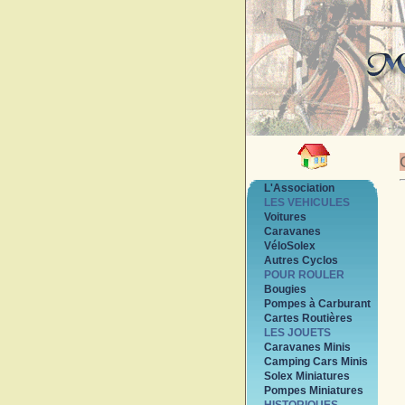
L'Association
LES VEHICULES
Voitures
Caravanes
VéloSolex
Autres Cyclos
POUR ROULER
Bougies
Pompes à Carburant
Cartes Routières
LES JOUETS
Caravanes Minis
Camping Cars Minis
Solex Miniatures
Pompes Miniatures