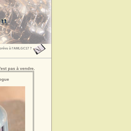
 prévu à l'AMLGC17 ?
est pas à vendre.
Vogue