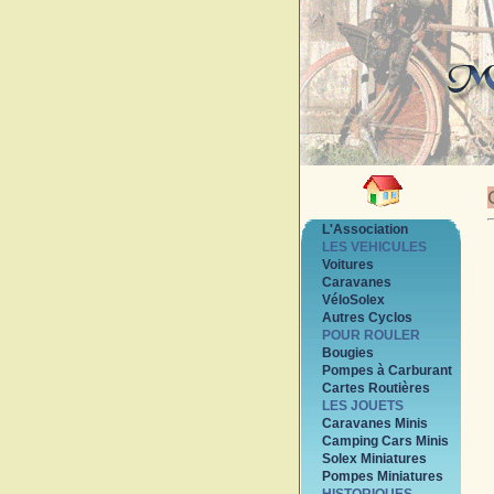
L'Association
LES VEHICULES
Voitures
Caravanes
VéloSolex
Autres Cyclos
POUR ROULER
Bougies
Pompes à Carburant
Cartes Routières
LES JOUETS
Caravanes Minis
Camping Cars Minis
Solex Miniatures
Pompes Miniatures