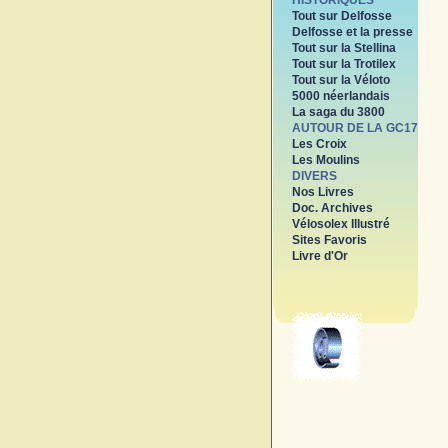
HISTORIQUES
Tout sur Delfosse
Delfosse et la presse
Tout sur la Stellina
Tout sur la Trotilex
Tout sur la Véloto
5000 néerlandais
La saga du 3800
AUTOUR DE LA GC17
Les Croix
Les Moulins
DIVERS
Nos Livres
Doc. Archives
Vélosolex Illustré
Sites Favoris
Livre d'Or