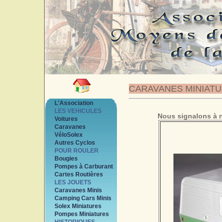
CARAVANES MINIAT
L'Association
LES VEHICULES
Nous signalons à n
Voitures
Caravanes
VéloSolex
Autres Cyclos
POUR ROULER
Bougies
Pompes à Carburant
Cartes Routières
LES JOUETS
Caravanes Minis
Camping Cars Minis
Solex Miniatures
Pompes Miniatures