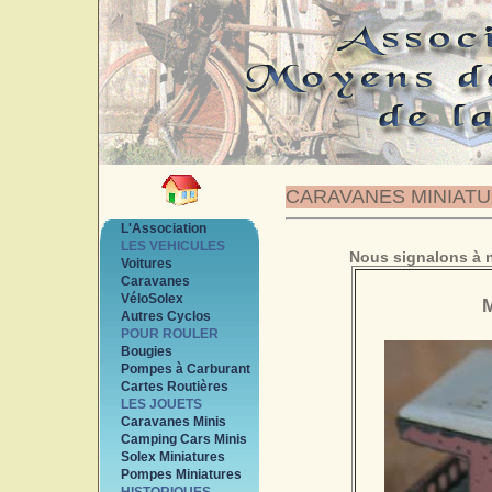
CARAVANES MINIAT
L'Association
LES VEHICULES
Nous signalons à n
Voitures
Caravanes
VéloSolex
Autres Cyclos
POUR ROULER
Bougies
Pompes à Carburant
Cartes Routières
LES JOUETS
Caravanes Minis
Camping Cars Minis
Solex Miniatures
Pompes Miniatures