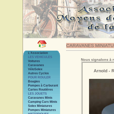
CARAVANES MINIAT
L'Association
LES VEHICULES
Nous signalons à n
Voitures
Caravanes
VéloSolex
Arnold - 
Autres Cyclos
POUR ROULER
Bougies
Pompes à Carburant
Cartes Routières
LES JOUETS
Caravanes Minis
Camping Cars Minis
Solex Miniatures
Pompes Miniatures