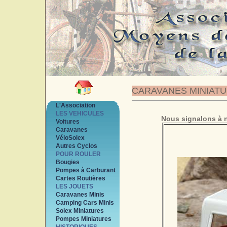
CARAVANES MINIAT
L'Association
LES VEHICULES
Nous signalons à n
Voitures
Caravanes
VéloSolex
Autres Cyclos
POUR ROULER
Bougies
Pompes à Carburant
Cartes Routières
LES JOUETS
Caravanes Minis
Camping Cars Minis
Solex Miniatures
Pompes Miniatures