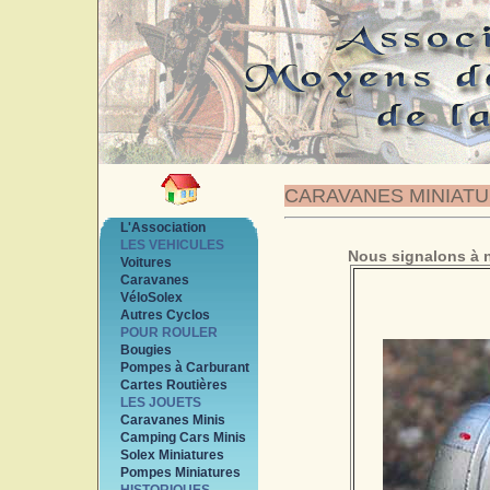
CARAVANES MINIAT
L'Association
LES VEHICULES
Nous signalons à n
Voitures
Caravanes
VéloSolex
Autres Cyclos
POUR ROULER
Bougies
Pompes à Carburant
Cartes Routières
LES JOUETS
Caravanes Minis
Camping Cars Minis
Solex Miniatures
Pompes Miniatures