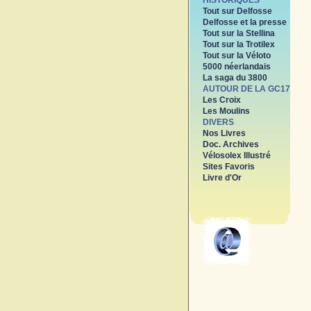
HISTORIQUES
Tout sur Delfosse
Delfosse et la presse
Tout sur la Stellina
Tout sur la Trotilex
Tout sur la Véloto
5000 néerlandais
La saga du 3800
AUTOUR DE LA GC17
Les Croix
Les Moulins
DIVERS
Nos Livres
Doc. Archives
Vélosolex Illustré
Sites Favoris
Livre d'Or