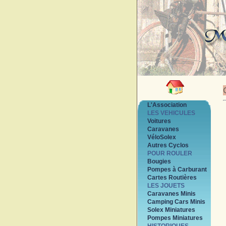
L'Association
LES VEHICULES
Voitures
Caravanes
VéloSolex
Autres Cyclos
POUR ROULER
Bougies
Pompes à Carburant
Cartes Routières
LES JOUETS
Caravanes Minis
Camping Cars Minis
Solex Miniatures
Pompes Miniatures