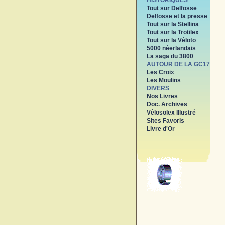
HISTORIQUES
Tout sur Delfosse
Delfosse et la presse
Tout sur la Stellina
Tout sur la Trotilex
Tout sur la Véloto
5000 néerlandais
La saga du 3800
AUTOUR DE LA GC17
Les Croix
Les Moulins
DIVERS
Nos Livres
Doc. Archives
Vélosolex Illustré
Sites Favoris
Livre d'Or