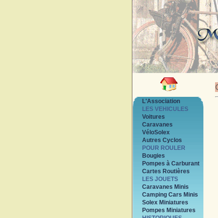
L'Association
LES VEHICULES
Voitures
Caravanes
VéloSolex
Autres Cyclos
POUR ROULER
Bougies
Pompes à Carburant
Cartes Routières
LES JOUETS
Caravanes Minis
Camping Cars Minis
Solex Miniatures
Pompes Miniatures