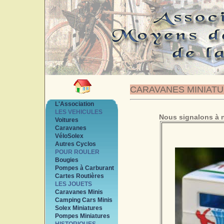
CARAVANES MINIAT
L'Association
LES VEHICULES
Nous signalons à n
Voitures
Caravanes
VéloSolex
Autres Cyclos
POUR ROULER
Bougies
Pompes à Carburant
Cartes Routières
LES JOUETS
Caravanes Minis
Camping Cars Minis
Solex Miniatures
Pompes Miniatures