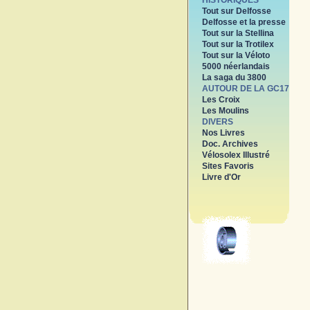
HISTORIQUES
Tout sur Delfosse
Delfosse et la presse
Tout sur la Stellina
Tout sur la Trotilex
Tout sur la Véloto
5000 néerlandais
La saga du 3800
AUTOUR DE LA GC17
Les Croix
Les Moulins
DIVERS
Nos Livres
Doc. Archives
Vélosolex Illustré
Sites Favoris
Livre d'Or