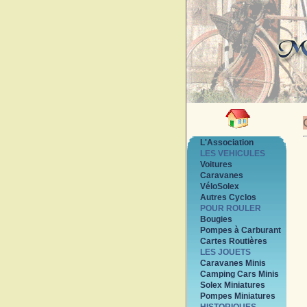
L'Association
LES VEHICULES
Voitures
Caravanes
VéloSolex
Autres Cyclos
POUR ROULER
Bougies
Pompes à Carburant
Cartes Routières
LES JOUETS
Caravanes Minis
Camping Cars Minis
Solex Miniatures
Pompes Miniatures