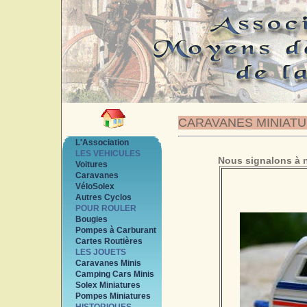
CARAVANES MINIAT
L'Association
LES VEHICULES
Nous signalons à n
Voitures
Caravanes
VéloSolex
Autres Cyclos
POUR ROULER
Bougies
Pompes à Carburant
Cartes Routières
LES JOUETS
Caravanes Minis
Camping Cars Minis
Solex Miniatures
Pompes Miniatures