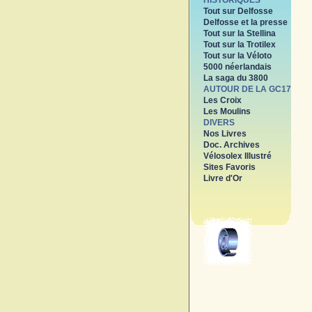
HISTORIQUES
Tout sur Delfosse
Delfosse et la presse
Tout sur la Stellina
Tout sur la Trotilex
Tout sur la Véloto
5000 néerlandais
La saga du 3800
AUTOUR DE LA GC17
Les Croix
Les Moulins
DIVERS
Nos Livres
Doc. Archives
Vélosolex Illustré
Sites Favoris
Livre d'Or