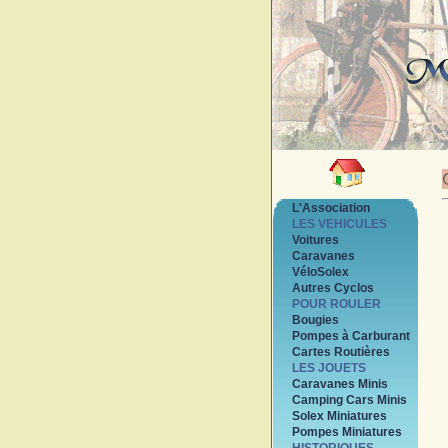
L'Association
LES VEHICULES
Voitures
Caravanes
VéloSolex
Autres Cyclos
POUR ROULER
Bougies
Pompes à Carburant
Cartes Routières
LES JOUETS
Caravanes Minis
Camping Cars Minis
Solex Miniatures
Pompes Miniatures