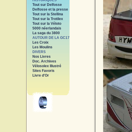
HISTORIQUES
Tout sur Delfosse
Delfosse et la presse
Tout sur la Stellina
Tout sur la Trotilex
Tout sur la Véloto
5000 néerlandais
La saga du 3800
AUTOUR DE LA GC17
Les Croix
Les Moulins
DIVERS
Nos Livres
Doc. Archives
Vélosolex Illustré
Sites Favoris
Livre d'Or