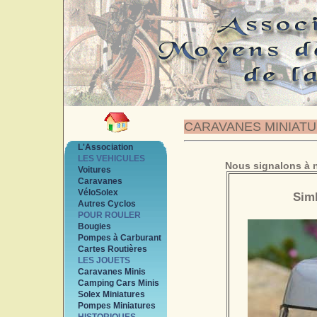
CARAVANES MINIAT
L'Association
LES VEHICULES
Nous signalons à n
Voitures
Caravanes
VéloSolex
Simb
Autres Cyclos
POUR ROULER
Bougies
Pompes à Carburant
Cartes Routières
LES JOUETS
Caravanes Minis
Camping Cars Minis
Solex Miniatures
Pompes Miniatures