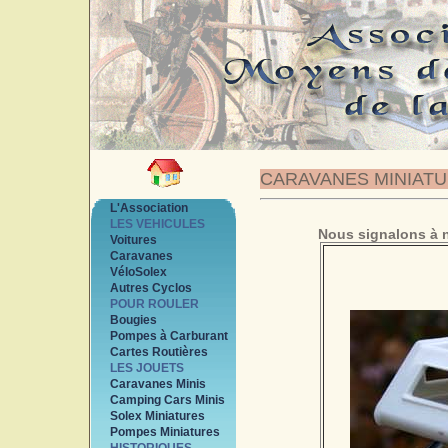
CARAVANES MINIAT
L'Association
LES VEHICULES
Nous signalons à n
Voitures
Caravanes
VéloSolex
Autres Cyclos
POUR ROULER
Bougies
Pompes à Carburant
Cartes Routières
LES JOUETS
Caravanes Minis
Camping Cars Minis
Solex Miniatures
Pompes Miniatures